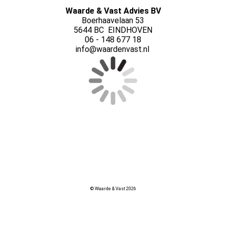
Waarde & Vast Advies BV
Boerhaavelaan 53
5644 BC EINDHOVEN
06 - 148 677 18
info@waardenvast.nl
© Waarde & Vast 2026
Cookie-instellingen
UA-126282540-1